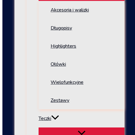
Akcesoria i walizki
Długopisy
Highlighters
Ołówki
Wielofunkcyjne
Zestawy
Teczki