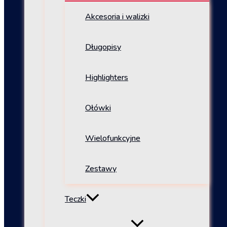
Akcesoria i walizki
Długopisy
Highlighters
Ołówki
Wielofunkcyjne
Zestawy
Teczki