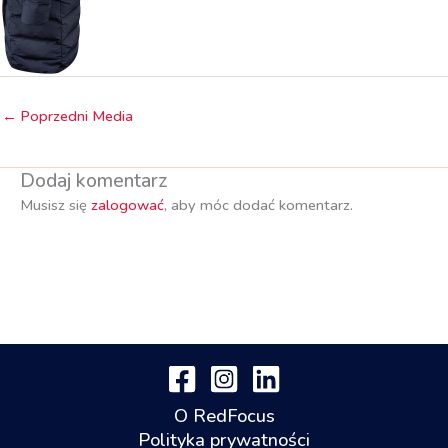
←
Poprzedni Media
Dodaj komentarz
Musisz się
zalogować
, aby móc dodać komentarz.
O RedFocus
Polityka prywatności