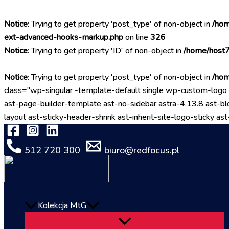
Notice
: Trying to get property 'post_type' of non-object in
/hom
ext-advanced-hooks-markup.php
on line
326
Notice
: Trying to get property 'ID' of non-object in
/home/host7
Notice
: Trying to get property 'post_type' of non-object in
/hom
class="wp-singular -template-default single wp-custom-l
ast-page-builder-template ast-no-sidebar astra-4.13.8 ast-blo
layout ast-sticky-header-shrink ast-inherit-site-logo-sticky
512 720 300
biuro@redfocus.pl
Kolekcja MtG