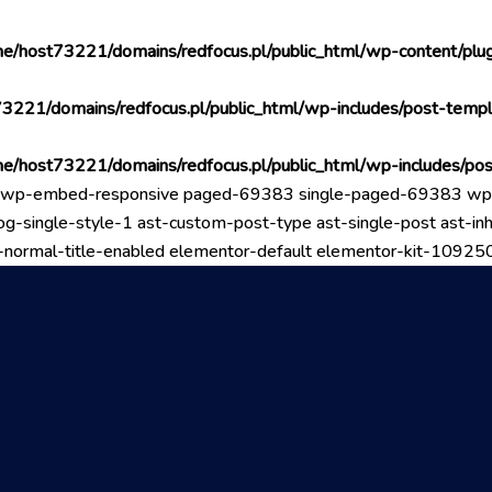
e/host73221/domains/redfocus.pl/public_html/wp-content/plug
3221/domains/redfocus.pl/public_html/wp-includes/post-templ
e/host73221/domains/redfocus.pl/public_html/wp-includes/po
ogo wp-embed-responsive paged-69383 single-paged-69383 w
g-single-style-1 ast-custom-post-type ast-single-post ast-inhe
 ast-normal-title-enabled elementor-default elementor-kit-1092