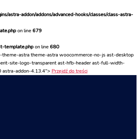
ins/astra-addon/addons/advanced-hooks/classes/class-astra-
ate.php
on line
679
st-template.php
on line
680
p-theme-astra theme-astra woocommerce-no-js ast-desktop
rit-site-logo-transparent ast-hfb-header ast-full-width-
50 astra-addon-4.13.4">
Przejdź do treści