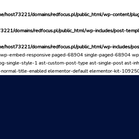
e/host73221/domains/redfocus.pl/public_html/wp-content/plug
3221/domains/redfocus.pl/public_html/wp-includes/post-templ
e/host73221/domains/redfocus.pl/public_html/wp-includes/po
ogo wp-embed-responsive paged-68904 single-paged-68904 w
g-single-style-1 ast-custom-post-type ast-single-post ast-inhe
 ast-normal-title-enabled elementor-default elementor-kit-1092