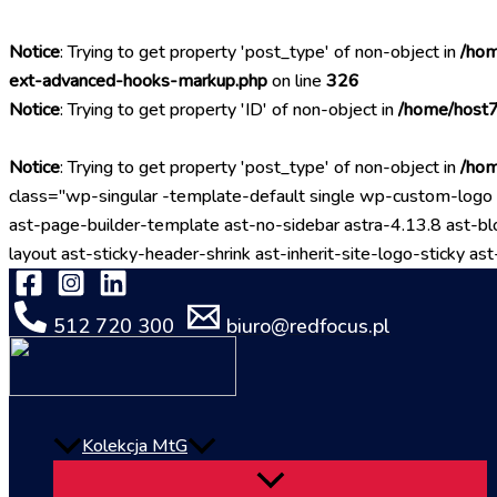
Notice
: Trying to get property 'post_type' of non-object in
/hom
ext-advanced-hooks-markup.php
on line
326
Notice
: Trying to get property 'ID' of non-object in
/home/host7
Notice
: Trying to get property 'post_type' of non-object in
/hom
class="wp-singular -template-default single wp-custom-l
ast-page-builder-template ast-no-sidebar astra-4.13.8 ast-blo
layout ast-sticky-header-shrink ast-inherit-site-logo-sticky
512 720 300
biuro@redfocus.pl
Kolekcja MtG