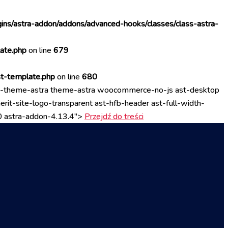
ins/astra-addon/addons/advanced-hooks/classes/class-astra-
ate.php
on line
679
st-template.php
on line
680
p-theme-astra theme-astra woocommerce-no-js ast-desktop
rit-site-logo-transparent ast-hfb-header ast-full-width-
50 astra-addon-4.13.4">
Przejdź do treści