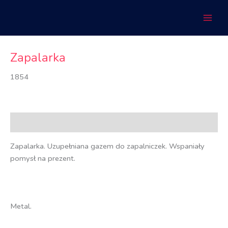
Przejdź
do
treści
Zapalarka
1854
Opis
Zapalarka. Uzupełniana gazem do zapalniczek. Wspaniały
pomysł na prezent.
Metal.