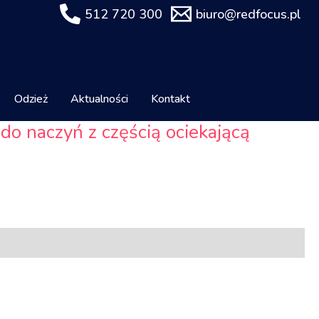
512 720 300
biuro@redfocus.pl
Odzież
Aktualności
Kontakt
do naczyń z częścią ociekającą