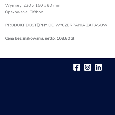
Wymiary: 230 x 150 x 80 mm
Opakowanie: Giftbox
PRODUKT DOSTĘPNY DO WYCZERPANIA ZAPASÓW
Cena bez znakowania, netto: 103,60 zł