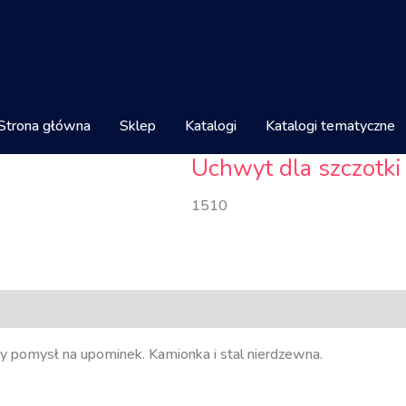
Strona główna
Sklep
Katalogi
Katalogi tematyczne
Uchwyt dla szczotki 
1510
ły pomysł na upominek. Kamionka i stal nierdzewna.