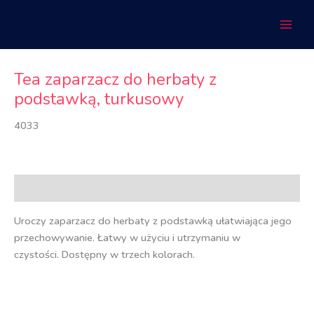
Przejdź
do
treści
Tea zaparzacz do herbaty z
podstawką, turkusowy
4033
Opis
Uroczy zaparzacz do herbaty z podstawką ułatwiająca jego
przechowywanie. Łatwy w użyciu i utrzymaniu w
czystości. Dostępny w trzech kolorach.