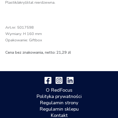
Plastik/akryl/stal nierdzewna.
Art.nr: 5017598
Wymiary: H 160 mm
Opakowanie: Giftbox
Cena bez znakowania, netto: 21,29 zł
O RedFocus
Polityka prywatności
Regulamin strony
Regulamin sklepu
Kontakt