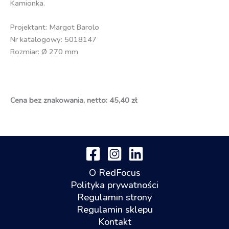
Kamionka.
Projektant: Margot Barolo
Nr katalogowy: 5018147
Rozmiar: Ø 270 mm
Cena bez znakowania, netto: 45,40 zł
O RedFocus
Polityka prywatności
Regulamin strony
Regulamin sklepu
Kontakt