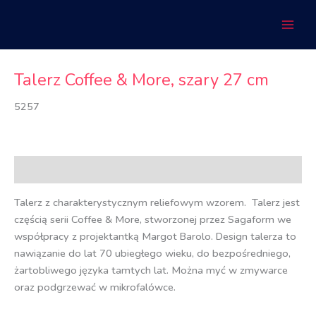
Przejdź
do
treści
Talerz Coffee & More, szary 27 cm
5257
Opis
Talerz z charakterystycznym reliefowym wzorem. Talerz jest
częścią serii Coffee & More, stworzonej przez Sagaform we
współpracy z projektantką Margot Barolo. Design talerza to
nawiązanie do lat 70 ubiegłego wieku, do bezpośredniego,
żartobliwego języka tamtych lat. Można myć w zmywarce
oraz podgrzewać w mikrofalówce.