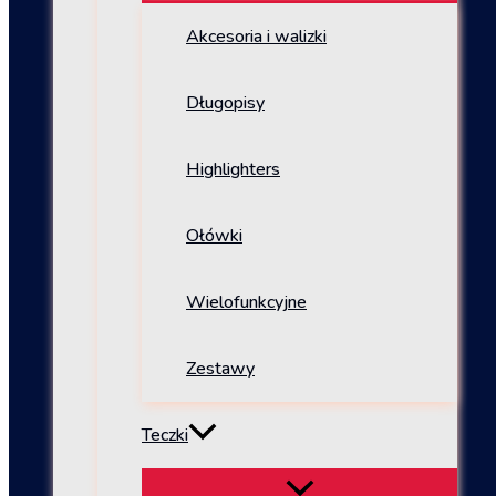
Akcesoria i walizki
Długopisy
Highlighters
Ołówki
Wielofunkcyjne
Zestawy
Teczki