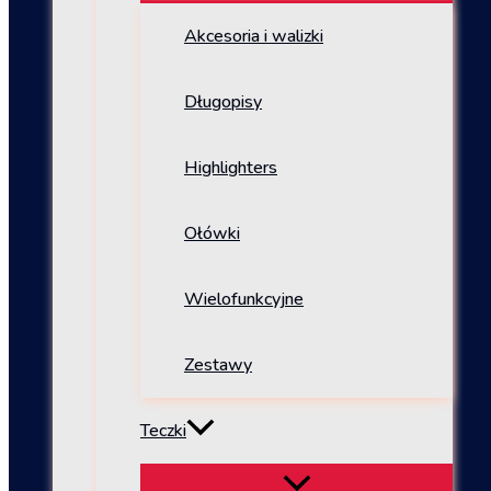
Akcesoria i walizki
Długopisy
Highlighters
Ołówki
Wielofunkcyjne
Zestawy
Teczki