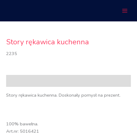
Przejdź
do
treści
Story rękawica kuchenna
2235
Opis
Story rękawica kuchenna. Doskonały pomysł na prezent.
100% bawełna.
Art.nr: 5016421