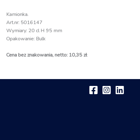
Kamionka.
Art.nr: 5016147
Wymiary: 20 cl H 95 mm
Opakowanie: Bulk
Cena bez znakowania, netto: 10,35 zł