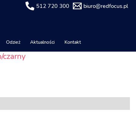
512 720 300
biuro@redfocus.pl
Odzież
Aktualności
Kontakt
o/czarny