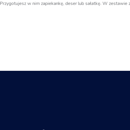
Przygotujesz w nim zapiekankę, deser lub sałatkę. W zestawie z