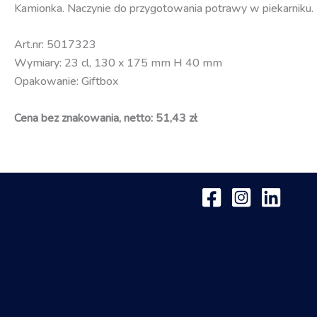
Kamionka. Naczynie do przygotowania potrawy w piekarniku. 
Art.nr: 5017323
Wymiary: 23 cl, 130 x 175 mm H 40 mm
Opakowanie: Giftbox
Cena bez znakowania, netto: 51,43 zł