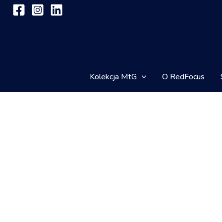
Przejdź
do
treści
Kolekcja MtG
O RedFocus