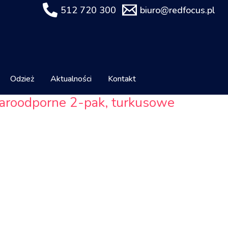
512 720 300
biuro@redfocus.pl
Odzież
Aktualności
Kontakt
 żaroodporne 2-pak, turkusowe