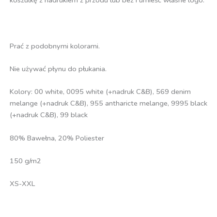
koszulkę z nadrukiem z przodu lub bez i umieść własne logo.
Prać z podobnymi kolorami.
Nie używać płynu do płukania.
Kolory: 00 white, 0095 white (+nadruk C&B), 569 denim
melange (+nadruk C&B), 955 antharicte melange, 9995 black
(+nadruk C&B), 99 black
80% Bawełna, 20% Poliester
150 g/m2
XS-XXL