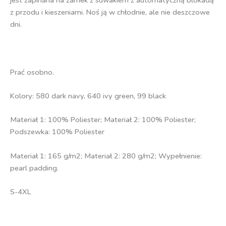
jest zapinana na zamek z suwakiem z automatyczną blokadą
z przodu i kieszeniami. Noś ją w chłodnie, ale nie deszczowe
dni.
Prać osobno.
Kolory: 580 dark navy, 640 ivy green, 99 black
Materiał 1: 100% Poliester; Materiał 2: 100% Poliester;
Podszewka: 100% Poliester
Materiał 1: 165 g/m2; Materiał 2: 280 g/m2; Wypełnienie:
pearl padding.
S-4XL