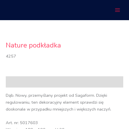
Przejdź
do
treści
Nature podkładka
4257
Opis
Dąb. Nowy, przemyślany projekt od Sagaform. Dzięki
regulowaniu, ten dekoracyjny element sprawdzi się
doskonale w przypadku mniejszych i większych naczyń.
Art. nr: 5017603