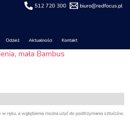
512 720 300
biuro@redfocus.pl
Odzież
Aktualności
Kontakt
jenia, mała Bambus
 w ręku, a wgłębienia można użyć do podtrzymania sztućców.