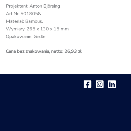
Projektant: Anton Björsing
Art.Nr: 5018058
Materiał: Bambus.
Wymiary: 265 x 130 x 15 mm
Opakowanie: Girdle
Cena bez znakowania, netto: 26,93 zł