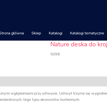
Strona główna
Sklep
Katalogi
Katalogi tematyczne
Nature deska do kro
5098
nymi wgłębieniami przy uchwycie. Uchwyt trzyma się wygodnie
tandardowych, tego typu akcesoriów kuchennych.