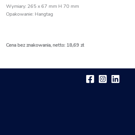
Wymiary: 265 x 67 mm H 70 mm
Opakowanie: Hangtag
Cena bez znakowania, netto: 18,69 zł