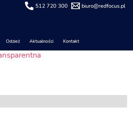
512 720 300
biuro@redfocus.pl
Odzież
Aktualności
Kontakt
ransparentna