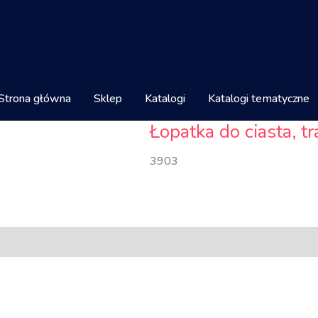
Strona główna
Sklep
Katalogi
Katalogi tematyczne
Łopatka do ciasta, t
3903