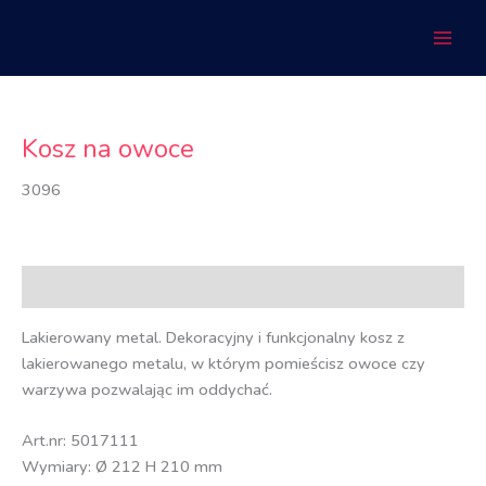
Przejdź
do
treści
Kosz na owoce
3096
Opis
Lakierowany metal. Dekoracyjny i funkcjonalny kosz z
lakierowanego metalu, w którym pomieścisz owoce czy
warzywa pozwalając im oddychać.
Art.nr: 5017111
Wymiary: Ø 212 H 210 mm