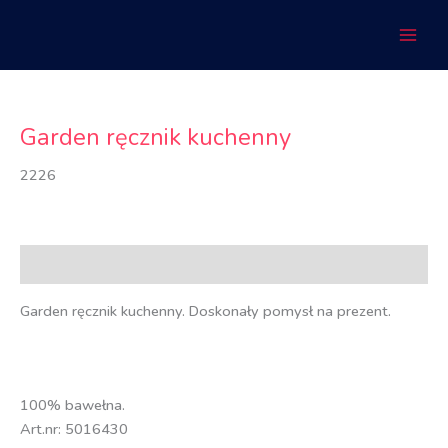
Przejdź
do
treści
Garden ręcznik kuchenny
2226
Opis
Garden ręcznik kuchenny. Doskonały pomysł na prezent.
100% bawełna.
Art.nr: 5016430