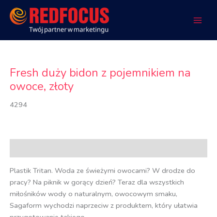
Przejdź
do
treści
Fresh duży bidon z pojemnikiem na
owoce, złoty
4294
Opis
Plastik Tritan. Woda ze świeżymi owocami? W drodze do
pracy? Na piknik w gorący dzień? Teraz dla wszystkich
miłośników wody o naturalnym, owocowym smaku,
Sagaform wychodzi naprzeciw z produktem, który ułatwia
przygotowanie takiego