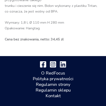
trunku i cieszenie się nim. Bidon wykonany z plastiku Tritan,
co oznacza, że jest wolny od BPA.
Wymiary: 1,8 l, Ø 110 mm H 280 mm
Opakowanie: Hangtag
Cena bez znakowania, netto: 34,45 zł
O RedFocus
Polityka prywatności
Regulamin strony
Regulamin sklepu
Kontakt