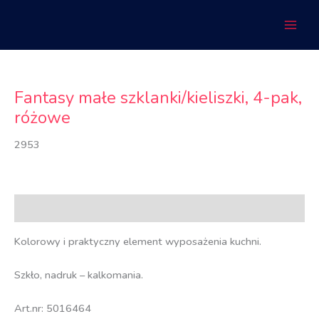
Przejdź
do
treści
Fantasy małe szklanki/kieliszki, 4-pak,
różowe
2953
Opis
Kolorowy i praktyczny element wyposażenia kuchni.
Szkło, nadruk – kalkomania.
Art.nr: 5016464