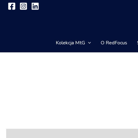
Przejdź
do
treści
Kolekcja MtG
O RedFocus
Opis