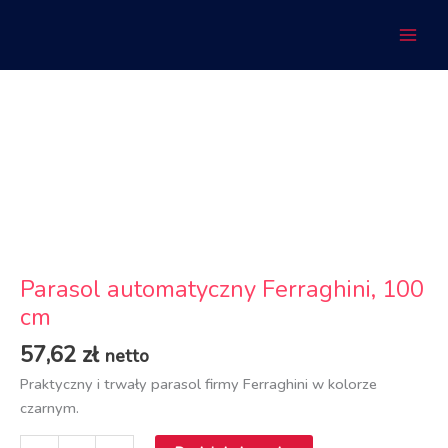
Przejdź
Ferraghini,
do
100
treści
cm
ilość
Parasol
automatyczny
Ferraghini,
100
cm
Parasol automatyczny Ferraghini, 100
cm
57,62
zł
netto
Praktyczny i trwały parasol firmy Ferraghini w kolorze
czarnym.