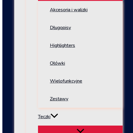
Akcesoria i walizki
Długopisy
Highlighters
Ołówki
Wielofunkcyjne
Zestawy
Teczki