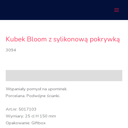
Przejdź
do
treści
Kubek Bloom z sylikonową pokrywką
3094
Opis
Wspaniały pomysł na upominek.
Porcelana. Podwójne ścianki.
Art.nr: 5017103
Wymiary: 25 cl H 150 mm
Opakowanie: Giftbox