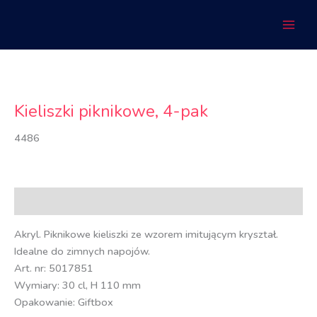
Przejdź
do
treści
Kieliszki piknikowe, 4-pak
4486
Opis
Akryl. Piknikowe kieliszki ze wzorem imitującym kryształ.
Idealne do zimnych napojów.
Art. nr: 5017851
Wymiary: 30 cl, H 110 mm
Opakowanie: Giftbox