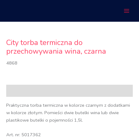
Przejdź
do
treści
City torba termiczna do
przechowywania wina, czarna
4868
Opis
Praktyczna torba termiczna w kolorze czarnym z dodatkami
w kolorze złotym. Pomieści dwie butelki wina lub dwie
plastikowe butelki o pojemności 1,5l.
Art. nr: 5017362