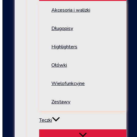
Akcesoria i walizki
Długopisy
Highlighters
Ołówki
Wielofunkcyjne
Zestawy
Teczki