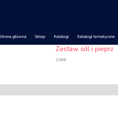
Strona główna
Sklep
Katalogi
Katalogi tematyczne
Zestaw sól i pieprz
1388