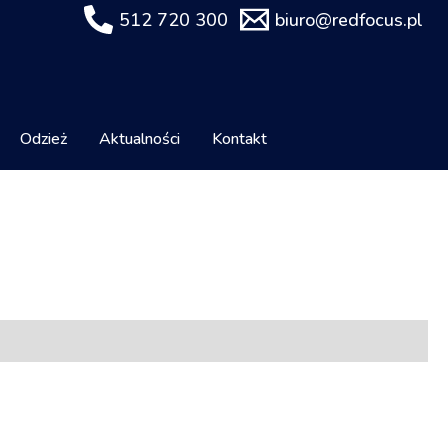
512 720 300
biuro@redfocus.pl
Odzież
Aktualności
Kontakt