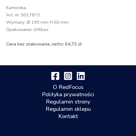
Kamionka.
Art. nr: 5017873
Wymiary: Ø 190 mm H 60 mm
Opakowanie: Giftbox
Cena bez znakowania, netto: 64,73 zł
O RedFocus
Polityka prywatności
Regulamin strony
Regulamin sklepu
Kontakt