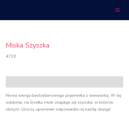
Przejdź
do
treści
Miska Szyszka
4720
Opis
Nowa wersja bestsellerowego pojemnika z wiewiórką. W tej
odsłonie, na środku miski znajduje się szyszka. w kolorze
złotym. Uroczy upominek odpowiedni na każdą okazję!