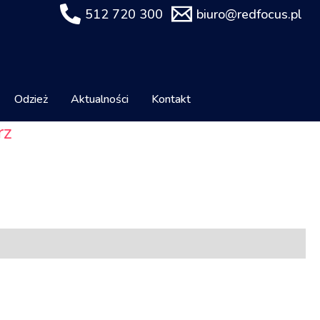
512 720 300
biuro@redfocus.pl
Odzież
Aktualności
Kontakt
rz