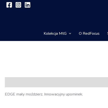
Przejdź
do
treści
Kolekcja MtG
O RedFocus
Opis
EDGE mały moździerz. Innowacyjny upominek.