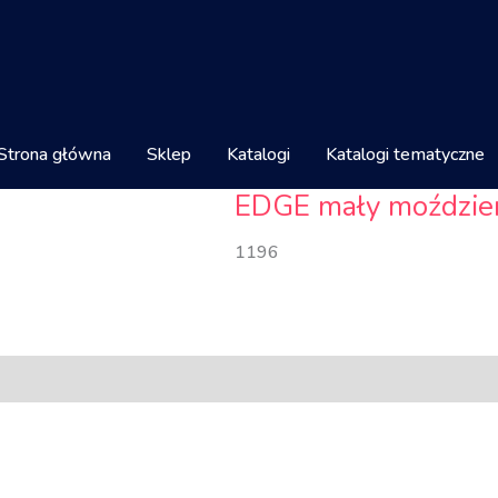
Strona główna
Sklep
Katalogi
Katalogi tematyczne
EDGE mały moździe
1196