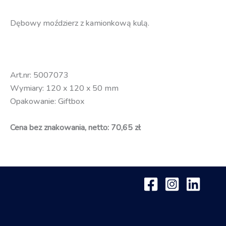
Dębowy moździerz z kamionkową kulą.
Art.nr: 5007073
Wymiary: 120 x 120 x 50 mm
Opakowanie: Giftbox
Cena bez znakowania, netto: 70,65 zł