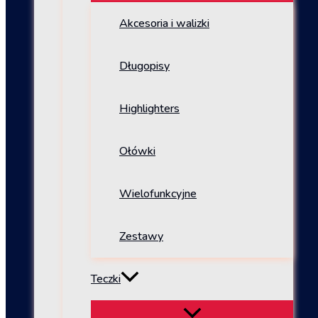
Akcesoria i walizki
Długopisy
Highlighters
Ołówki
Wielofunkcyjne
Zestawy
Teczki