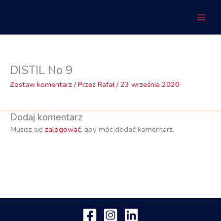
Przejdź
do
treści
DISTIL No 9
Zostaw komentarz
/ Przez
Rafał
/
23 września 2020
Dodaj komentarz
Musisz się
zalogować
, aby móc dodać komentarz.