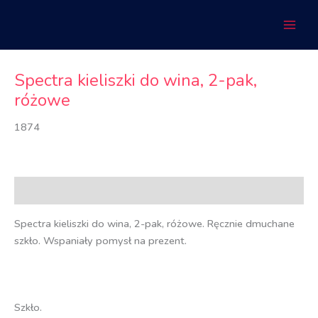
Przejdź
do
treści
Spectra kieliszki do wina, 2-pak,
różowe
1874
Opis
Spectra kieliszki do wina, 2-pak, różowe. Ręcznie dmuchane
szkło. Wspaniały pomysł na prezent.
Szkło.