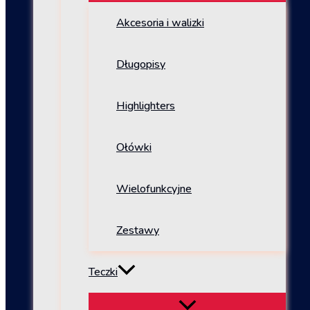
Akcesoria i walizki
Długopisy
Highlighters
Ołówki
Wielofunkcyjne
Zestawy
Teczki