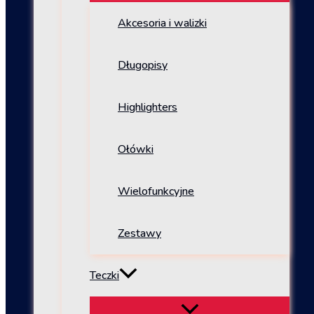
Akcesoria i walizki
Długopisy
Highlighters
Ołówki
Wielofunkcyjne
Zestawy
Teczki