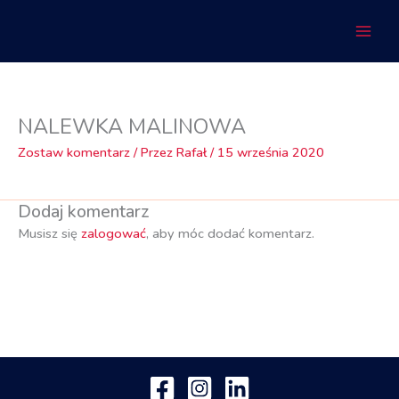
Przejdź
do
treści
NALEWKA MALINOWA
Zostaw komentarz
/ Przez
Rafał
/
15 września 2020
Dodaj komentarz
Musisz się
zalogować
, aby móc dodać komentarz.