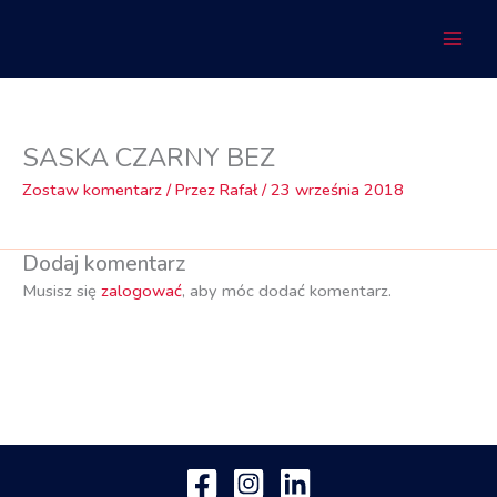
Przejdź
do
treści
SASKA CZARNY BEZ
Zostaw komentarz
/ Przez
Rafał
/
23 września 2018
Dodaj komentarz
Musisz się
zalogować
, aby móc dodać komentarz.