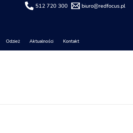
512 720 300
biuro@redfocus.pl
Odzież
Aktualności
Kontakt