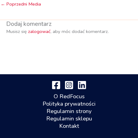
←
Poprzedni Media
Dodaj komentarz
Musisz się
zalogować
, aby móc dodać komentarz.
O RedFocus
Polityka prywatności
Regulamin strony
Regulamin sklepu
Kontakt