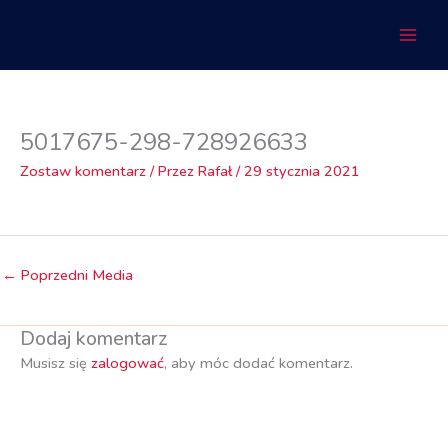
Przejdź
do
treści
5017675-298-728926633
Zostaw komentarz
/ Przez
Rafał
/
29 stycznia 2021
←
Poprzedni Media
Dodaj komentarz
Musisz się
zalogować
, aby móc dodać komentarz.