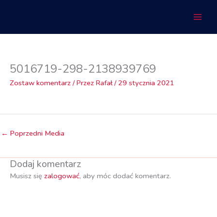
Przejdź
do
treści
5016719-298-2138939769
Zostaw komentarz
/ Przez
Rafał
/
29 stycznia 2021
←
Poprzedni Media
Dodaj komentarz
Musisz się
zalogować
, aby móc dodać komentarz.