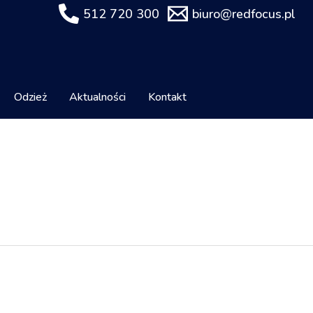
512 720 300
biuro@redfocus.pl
Odzież
Aktualności
Kontakt