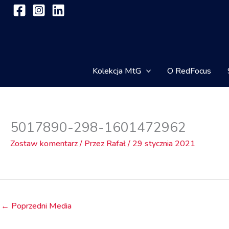
Przejdź
do
treści
Kolekcja MtG
O RedFocus
5017890-298-1601472962
Zostaw komentarz
/ Przez
Rafał
/
29 stycznia 2021
←
Poprzedni Media