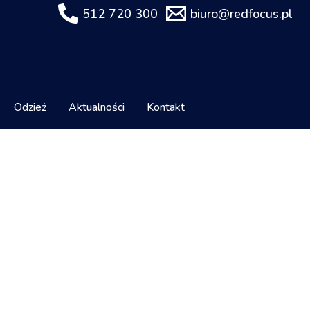
512 720 300
biuro@redfocus.pl
Odzież
Aktualności
Kontakt