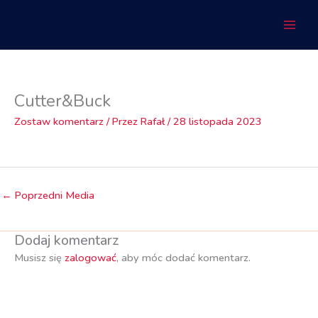
Przejdź
do
treści
Cutter&Buck
Zostaw komentarz
/ Przez
Rafał
/
28 listopada 2023
←
Poprzedni Media
Dodaj komentarz
Musisz się
zalogować
, aby móc dodać komentarz.