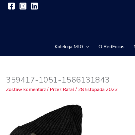
Przejdź
do
treści
Kolekcja MtG
O RedFocus
359417-1051-1566131843
Zostaw komentarz
/ Przez
Rafał
/
28 listopada 2023