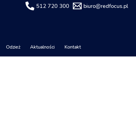
512 720 300
biuro@redfocus.pl
Odzież
Aktualności
Kontakt