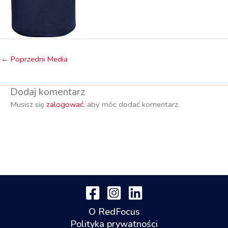
←
Poprzedni Media
Dodaj komentarz
Musisz się
zalogować
, aby móc dodać komentarz.
O RedFocus
Polityka prywatności