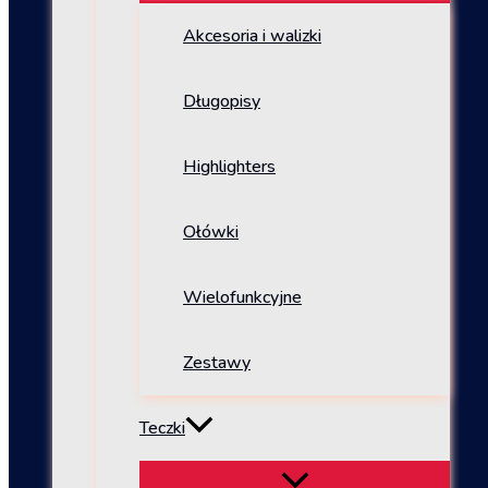
Akcesoria i walizki
Długopisy
Highlighters
Ołówki
Wielofunkcyjne
Zestawy
Teczki